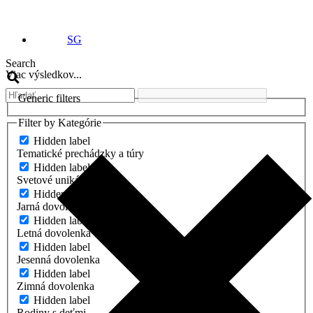
SG
Search
Viac výsledkov...
Generic filters
Filter by Kategórie
Hidden label
Tematické prechádzky a túry
Hidden label
Svetové unikátnosti
Hidden label
Jarná dovolenka
Hidden label
Letná dovolenka
Hidden label
Jesenná dovolenka
Hidden label
Zimná dovolenka
Hidden label
Rodiny s deťmi