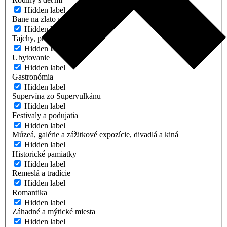
Hidden label
Bane na zlato a striebro
Hidden label
Tajchy, príroda a turistika
Hidden label
Ubytovanie
Hidden label
Gastronómia
Hidden label
Supervína zo Supervulkánu
Hidden label
Festivaly a podujatia
Hidden label
Múzeá, galérie a zážitkové expozície, divadlá a kiná
Hidden label
Historické pamiatky
Hidden label
Remeslá a tradície
Hidden label
Romantika
Hidden label
Záhadné a mýtické miesta
Hidden label