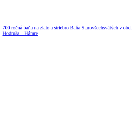
700 ročná baňa na zlato a striebro
Baňa Starovšechsvätých v obci
Hodruša – Hámre