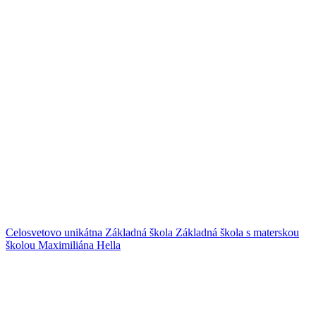
Celosvetovo unikátna Základná škola
Základná škola s materskou
školou Maximiliána Hella