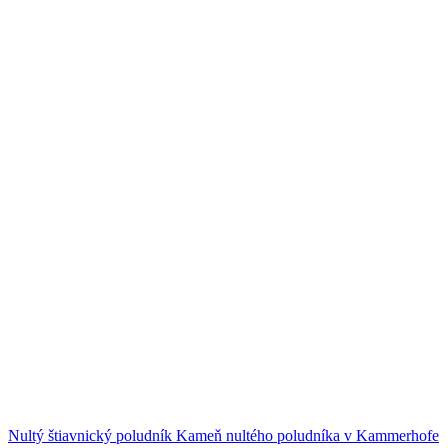
Nultý štiavnický poludník
Kameň nultého poludníka v Kammerhofe