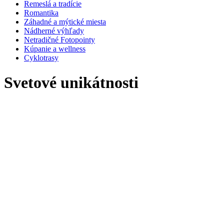
Remeslá a tradície
Romantika
Záhadné a mýtické miesta
Nádherné výhľady
Netradičné Fotopointy
Kúpanie a wellness
Cyklotrasy
Svetové unikátnosti