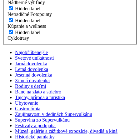
Nádherné výhľady
Hidden label
Netradičné Fotopointy
Hidden label
Kúpanie a wellness
Hidden label
Cyklotrasy
Najobľúbenejšie
Svetové unikátnosti
Jarná dovolenka
Letná dovolenka
Jesenná dovolenka
Zimná dovolenka
Rodiny s deťmi
Bane na zlato a striebro
Tajchy, príroda a turistika
Ubytovanie
Gastronómia
Zaujímavosti v dedinách Supervulkánu
Supervína zo Supervulkánu
Festivaly a podujatia
Múzeá, galérie a zážitkové expozície, divadlá a kiná
Historické pamiatky