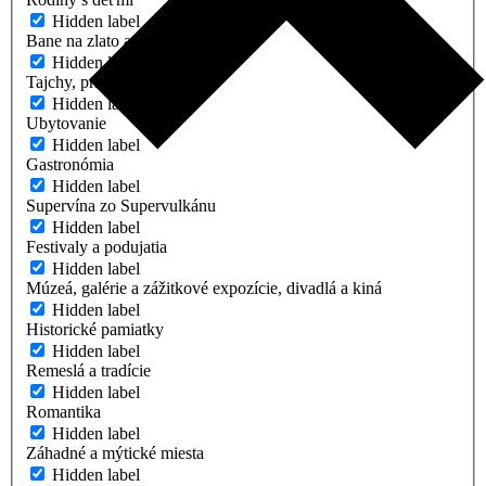
Hidden label
Bane na zlato a striebro
Hidden label
Tajchy, príroda a turistika
Hidden label
Ubytovanie
Hidden label
Gastronómia
Hidden label
Supervína zo Supervulkánu
Hidden label
Festivaly a podujatia
Hidden label
Múzeá, galérie a zážitkové expozície, divadlá a kiná
Hidden label
Historické pamiatky
Hidden label
Remeslá a tradície
Hidden label
Romantika
Hidden label
Záhadné a mýtické miesta
Hidden label