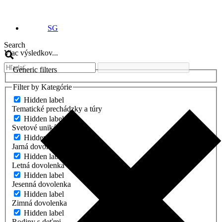
SG
Search
Viac výsledkov...
Generic filters
Filter by Kategórie
Hidden label
Tematické prechádzky a túry
Hidden label
Svetové unikátnosti
Hidden label
Jarná dovolenka
Hidden label
Letná dovolenka
Hidden label
Jesenná dovolenka
Hidden label
Zimná dovolenka
Hidden label
Rodiny s deťmi